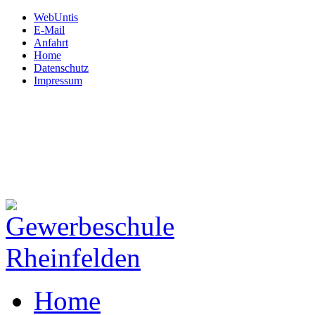
WebUntis
E-Mail
Anfahrt
Home
Datenschutz
Impressum
Gewerbeschule
Rheinfelden
Hardtstraße 12
79618 Rheinfelden
Tel: 07623.72 450
Fax: 07623.72 45 130
Mail:
schule@gws-rheinfeld
Home