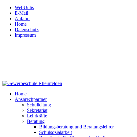
WebUntis
E-Mail
Anfahrt
Home
Datenschutz
Impressum
Gewerbeschule
Rheinfelden
Hardtstraße 12
79618 Rheinfelden
Tel: 07623.72 450
Fax: 07623.72 45 130
Mail:
schule@gws-rheinfelden.de
Home
Ansprechpartner
Schulleitung
Sekretariat
Lehrkräfte
Beratung
Bildungsberatung und Beratungslehrer
Schulsozialarbeit