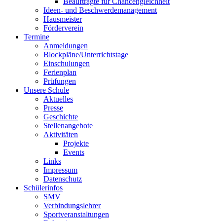
Beauftragte für Chancengleichheit
Ideen- und Beschwerdemanagement
Hausmeister
Förderverein
Termine
Anmeldungen
Blockpläne/Unterrichtstage
Einschulungen
Ferienplan
Prüfungen
Unsere Schule
Aktuelles
Presse
Geschichte
Stellenangebote
Aktivitäten
Projekte
Events
Links
Impressum
Datenschutz
Schülerinfos
SMV
Verbindungslehrer
Sportveranstaltungen