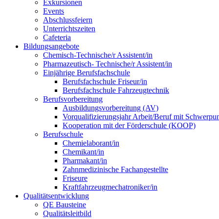
Exkursionen
Events
Abschlussfeiern
Unterrichtszeiten
Cafeteria
Bildungsangebote
Chemisch-Technische/r Assistent/in
Pharmazeutisch- Technische/r Assistent/in
Einjährige Berufsfachschule
Berufsfachschule Friseur/in
Berufsfachschule Fahrzeugtechnik
Berufsvorbereitung
Ausbildungsvorbereitung (AV)
Vorqualifizierungsjahr Arbeit/Beruf mit Schwer
Kooperation mit der Förderschule (KOOP)
Berufsschule
Chemielaborant/in
Chemikant/in
Pharmakant/in
Zahnmedizinische Fachangestellte
Friseure
Kraftfahrzeugmechatroniker/in
Qualitätsentwicklung
QE Bausteine
Qualitätsleitbild