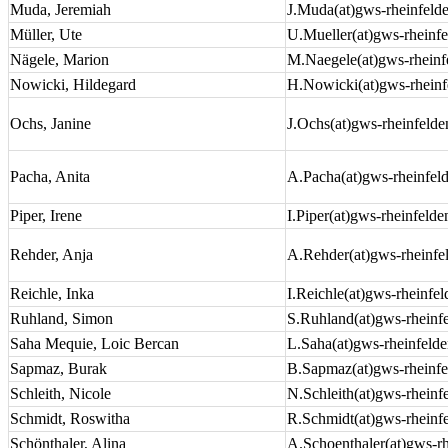
Muda, Jeremiah
J.Muda(at)gws-rheinfeld
Müller, Ute
U.Mueller(at)gws-rheinfe
Nägele, Marion
M.Naegele(at)gws-rheinf
Nowicki, Hildegard
H.Nowicki(at)gws-rheinf
Ochs, Janine
J.Ochs(at)gws-rheinfelde
Pacha, Anita
A.Pacha(at)gws-rheinfel
Piper, Irene
I.Piper(at)gws-rheinfelde
Rehder, Anja
A.Rehder(at)gws-rheinfe
Reichle, Inka
I.Reichle(at)gws-rheinfel
Ruhland, Simon
S.Ruhland(at)gws-rheinf
Saha Mequie, Loic Bercan
L.Saha(at)gws-rheinfelde
Sapmaz, Burak
B.Sapmaz(at)gws-rheinfe
Schleith, Nicole
N.Schleith(at)gws-rheinf
Schmidt, Roswitha
R.Schmidt(at)gws-rheinf
Schönthaler, Alina
A.Schoenthaler(at)gws-rh