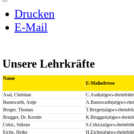
Drucken
E-Mail
Unsere Lehrkräfte
Name
E-Mailadresse
Asal, Christian
C.Asal(at)gws-rheinfelde
Bannwarth, Antje
A.Bannwarth(at)gws-rhei
Berger, Thomas
T.Berger(at)gws-rheinfel
Brugger, Dr. Kerstin
K.Brugger(at)gws-rheinf
Cekic, Sükran
S.Cekic(at)gws-rheinfeld
Eiche, Heike
H.Eiche(at)gws-rheinfeld