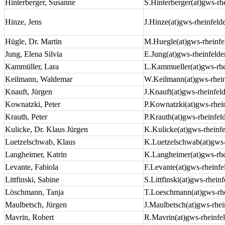
Hinterberger, Susanne
S.Hinterberger(at)gws-rh
Hinze, Jens
J.Hinze(at)gws-rheinfeld
Hügle, Dr. Martin
M.Huegle(at)gws-rheinfe
Jung, Elena Silvia
E.Jung(at)gws-rheinfelde
Kammüller, Lara
L.Kammueller(at)gws-rhe
Keilmann, Waldemar
W.Keilmann(at)gws-rhein
Knauft, Jürgen
J.Knauft(at)gws-rheinfel
Kownatzki, Peter
P.Kownatzki(at)gws-rhei
Krauth, Peter
P.Krauth(at)gws-rheinfel
Kulicke, Dr. Klaus Jürgen
K.Kulicke(at)gws-rheinf
Luetzelschwab, Klaus
K.Luetzelschwab(at)gws-
Langheimer, Katrin
K.Langheimer(at)gws-rhe
Levante, Fabiola
F.Levante(at)gws-rheinfe
Littfinski, Sabine
S.Littfinski(at)gws-rhein
Löschmann, Tanja
T.Loeschmann(at)gws-rhe
Maulbetsch, Jürgen
J.Maulbetsch(at)gws-rhei
Mavrin, Robert
R.Mavrin(at)gws-rheinfe