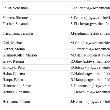
Faller, Sebastian
S.Faller(at)gws-rheinfeld
Federer, Simone
S.Federer(at)gws-rheinfe
Fischer, Susanne
S.Fischer(at)gws-rheinfe
Friedmann, Jennifer
J.Friedmann(at)gws-rhein
Gail, Michael
M.Gail(at)gws-rheinfelde
Gerber, Stefan
S.Gerber(at)gws-rheinfel
Glania-Koller, Marion
M.Glania-Koller(at)gws-r
Glaw, Regina
R.Glaw(at)gws-rheinfeld
Golczyk, Peter
P.Golczyk(at)gws-rheinf
Hahn, Carsten
C.Hahn(at)gws-rheinfeld
Haupt, Björn
B.Haupt(at)gws-rheinfel
Heinemann, Steve
S.Heinemann(at)gws-rhei
Henkel, Christina
C.Henkel(at)gws-rheinfe
Hermann, Johann
J.Hermann(at)gws-rheinf