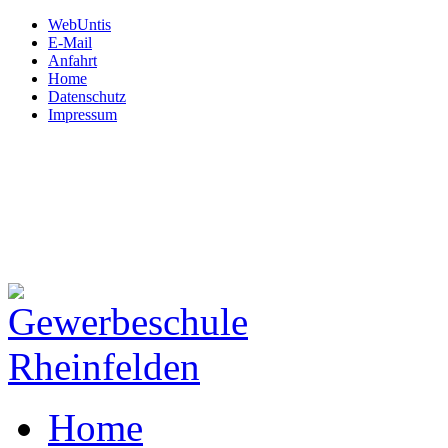
WebUntis
E-Mail
Anfahrt
Home
Datenschutz
Impressum
Gewerbeschule
Rheinfelden
Hardtstraße 12
79618 Rheinfelden
Tel: 07623.72 450
Fax: 07623.72 45 130
Mail:
schule@gws-rheinfeld
Home