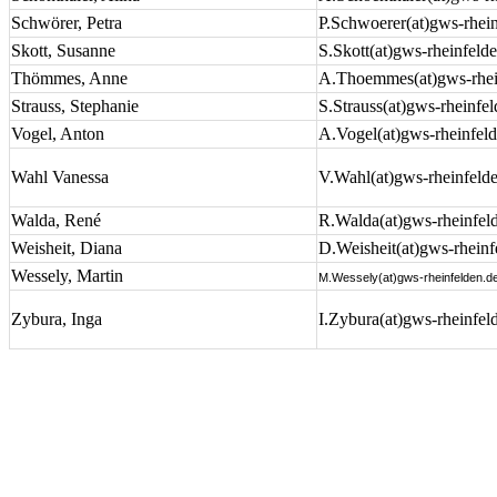
Schwörer, Petra
P.Schwoerer(at)gws-rhein
Skott, Susanne
S.Skott(at)gws-rheinfeld
Thömmes, Anne
A.Thoemmes(at)gws-rhei
Strauss, Stephanie
S.Strauss(at)gws-rheinfe
Vogel, Anton
A.Vogel(at)gws-rheinfel
Wahl Vanessa
V.Wahl(at)gws-rheinfeld
Walda, René
R.Walda(at)gws-rheinfel
Weisheit, Diana
D.Weisheit(at)gws-rheinf
Wessely, Martin
M.Wessely(at)gws-rheinfelden.d
Zybura, Inga
I.Zybura(at)gws-rheinfel