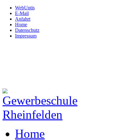
WebUntis
E-Mail
Anfahrt
Home
Datenschutz
Impressum
Gewerbeschule
Rheinfelden
Hardtstraße 12
79618 Rheinfelden
Tel: 07623.72 450
Fax: 07623.72 45 130
Mail:
schule@gws-rheinfeld
Home