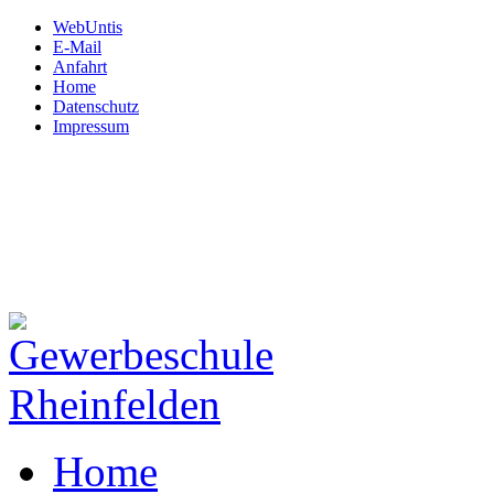
WebUntis
E-Mail
Anfahrt
Home
Datenschutz
Impressum
Gewerbeschule
Rheinfelden
Hardtstraße 12
79618 Rheinfelden
Tel: 07623.72 450
Fax: 07623.72 45 130
Mail:
schule@gws-rheinfeld
Home